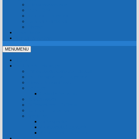
Trinkwassersysteme
Mobil-Tank
Stahlbau / Hallenbau
Tankbau / Pufferbau
Diverse
Unser Betrieb
Kontakt & Anfahrt
MENU
MENU
Home
Produkte & Leistungen
Trinkwassersysteme aus Edelstahl
IBC Transport- und Lagertank
Kiessilo-Streumittelsilo
Geländer
Geländer Selbstbau
Bauschlosserei
Pufferspeicher – Pufferbau
Stahlbau – Hallenbau
Spezialbau
Pufferspeicher
Zylinderheizöllagertank
Rechteckheizöllagertank
Fotogalerie