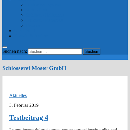
Trinkwassersysteme
Mobil-Tank
Stahlbau / Hallenbau
Tankbau / Pufferbau
Diverse
Unser Betrieb
Kontakt & Anfahrt
Suchen nach:
Schlosserei Moser GmbH
Aktuelles
3. Februar 2019
Testbeitrag 4
Lorem ipsum dolor sit amet, consetetur sadipscing elitr, sed