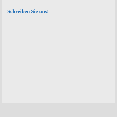
Schreiben Sie uns!
Kontakt
Anrede
Vorname
*
Nachname
*
Telefon
*
E-Mail
Nachricht
*
Kontaktaufnahme
*
bitte E-Mail senden
bitte anrufen
Captcha
Nachricht senden