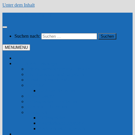
Unter dem Inhalt
Schlosserei Moser GmbH
Suchen nach:
MENU
MENU
Home
Produkte & Leistungen
Trinkwassersysteme aus Edelstahl
IBC Transport- und Lagertank
Kiessilo-Streumittelsilo
Geländer
Geländer Selbstbau
Bauschlosserei
Pufferspeicher – Pufferbau
Stahlbau – Hallenbau
Spezialbau
Pufferspeicher
Zylinderheizöllagertank
Rechteckheizöllagertank
Fotogalerie