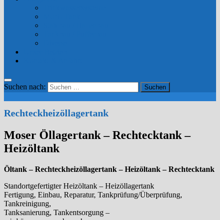
Trinkwassersysteme
Mobil-Tank
Stahlbau / Hallenbau
Tankbau / Pufferbau
Diverse
Unser Betrieb
Kontakt & Anfahrt
Suchen nach:
Rechteckheizöllagertank
Moser Öllagertank – Rechtecktank –
Heizöltank
Öltank – Rechteckheizöllagertank – Heizöltank – Rechtecktank
Standortgefertigter Heizöltank – Heizöllagertank
Fertigung, Einbau, Reparatur, Tankprüfung/Überprüfung,
Tankreinigung,
Tanksanierung, Tankentsorgung –