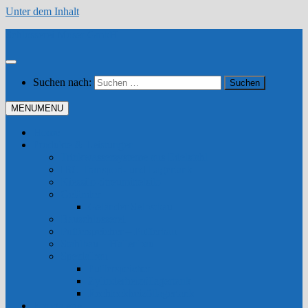
Unter dem Inhalt
Schlosserei Moser GmbH
Suchen nach:
MENU
MENU
Home
Produkte & Leistungen
Trinkwassersysteme aus Edelstahl
IBC Transport- und Lagertank
Kiessilo-Streumittelsilo
Geländer
Geländer Selbstbau
Bauschlosserei
Pufferspeicher – Pufferbau
Stahlbau – Hallenbau
Spezialbau
Pufferspeicher
Zylinderheizöllagertank
Rechteckheizöllagertank
Fotogalerie