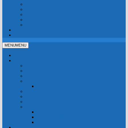
Trinkwassersysteme
Mobil-Tank
Stahlbau / Hallenbau
Tankbau / Pufferbau
Diverse
Unser Betrieb
Kontakt & Anfahrt
MENU
MENU
Home
Produkte & Leistungen
Trinkwassersysteme aus Edelstahl
IBC Transport- und Lagertank
Kiessilo-Streumittelsilo
Geländer
Geländer Selbstbau
Bauschlosserei
Pufferspeicher – Pufferbau
Stahlbau – Hallenbau
Spezialbau
Pufferspeicher
Zylinderheizöllagertank
Rechteckheizöllagertank
Fotogalerie