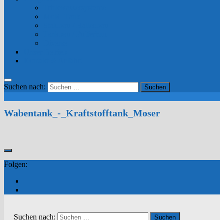
Trinkwassersysteme
Mobil-Tank
Stahlbau / Hallenbau
Tankbau / Pufferbau
Diverse
Unser Betrieb
Kontakt & Anfahrt
Suchen nach:
Wabentank_-_Kraftstofftank_Moser
Folgen:
Suchen nach: