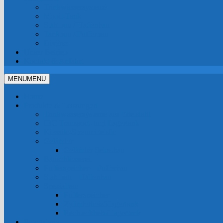
Trinkwassersysteme
Mobil-Tank
Stahlbau / Hallenbau
Tankbau / Pufferbau
Diverse
Unser Betrieb
Kontakt & Anfahrt
MENU
MENU
Home
Produkte & Leistungen
Trinkwassersysteme aus Edelstahl
IBC Transport- und Lagertank
Kiessilo-Streumittelsilo
Geländer
Geländer Selbstbau
Bauschlosserei
Pufferspeicher – Pufferbau
Stahlbau – Hallenbau
Spezialbau
Pufferspeicher
Zylinderheizöllagertank
Rechteckheizöllagertank
Fotogalerie