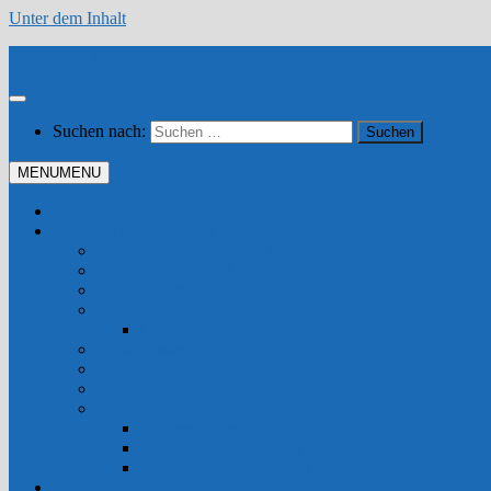
Unter dem Inhalt
Schlosserei Moser GmbH
Suchen nach:
MENU
MENU
Home
Produkte & Leistungen
Trinkwassersysteme aus Edelstahl
IBC Transport- und Lagertank
Kiessilo-Streumittelsilo
Geländer
Geländer Selbstbau
Bauschlosserei
Pufferspeicher – Pufferbau
Stahlbau – Hallenbau
Spezialbau
Pufferspeicher
Zylinderheizöllagertank
Rechteckheizöllagertank
Fotogalerie