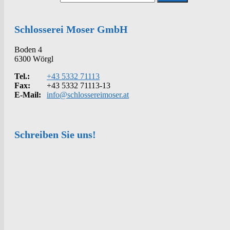
Schlosserei Moser GmbH
Boden 4
6300 Wörgl
Tel.:
+43 5332 71113
Fax:
+43 5332 71113-13
E-Mail:
info@schlossereimoser.at
Schreiben Sie uns!
Kontakt
Anrede
Vorname
*
Nachname
*
Telefon
*
E-Mail