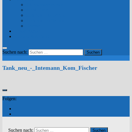
Trinkwassersysteme
Mobil-Tank
Stahlbau / Hallenbau
Tankbau / Pufferbau
Diverse
Unser Betrieb
Kontakt & Anfahrt
Suchen nach:
Tank_neu_-_Intemann_Kom_Fischer
Folgen:
Suchen nach: