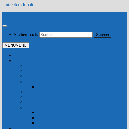
Unter dem Inhalt
Schlosserei Moser GmbH
Suchen nach:
MENU
MENU
Home
Produkte & Leistungen
Trinkwassersysteme aus Edelstahl
IBC Transport- und Lagertank
Kiessilo-Streumittelsilo
Geländer
Geländer Selbstbau
Bauschlosserei
Pufferspeicher – Pufferbau
Stahlbau – Hallenbau
Spezialbau
Pufferspeicher
Zylinderheizöllagertank
Rechteckheizöllagertank
Fotogalerie