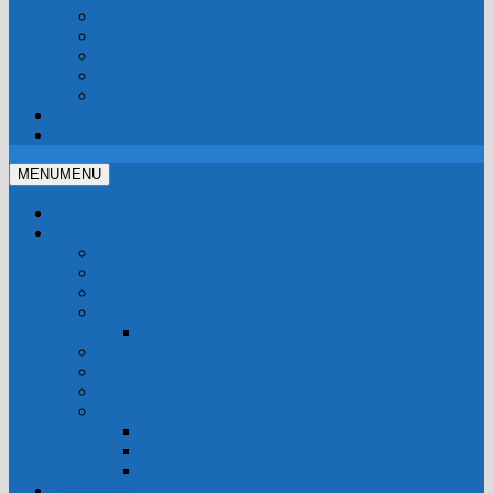
Trinkwassersysteme
Mobil-Tank
Stahlbau / Hallenbau
Tankbau / Pufferbau
Diverse
Unser Betrieb
Kontakt & Anfahrt
MENU
MENU
Home
Produkte & Leistungen
Trinkwassersysteme aus Edelstahl
IBC Transport- und Lagertank
Kiessilo-Streumittelsilo
Geländer
Geländer Selbstbau
Bauschlosserei
Pufferspeicher – Pufferbau
Stahlbau – Hallenbau
Spezialbau
Pufferspeicher
Zylinderheizöllagertank
Rechteckheizöllagertank
Fotogalerie