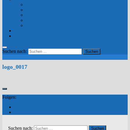
Trinkwassersysteme
Mobil-Tank
Stahlbau / Hallenbau
Tankbau / Pufferbau
Diverse
Unser Betrieb
Kontakt & Anfahrt
Suchen nach:
logo_0017
Folgen:
Suchen nach: