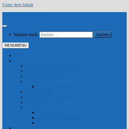
Unter dem Inhalt
Schlosserei Moser GmbH
Suchen nach:
MENU
MENU
Home
Produkte & Leistungen
Trinkwassersysteme aus Edelstahl
IBC Transport- und Lagertank
Kiessilo-Streumittelsilo
Geländer
Geländer Selbstbau
Bauschlosserei
Pufferspeicher – Pufferbau
Stahlbau – Hallenbau
Spezialbau
Pufferspeicher
Zylinderheizöllagertank
Rechteckheizöllagertank
Fotogalerie