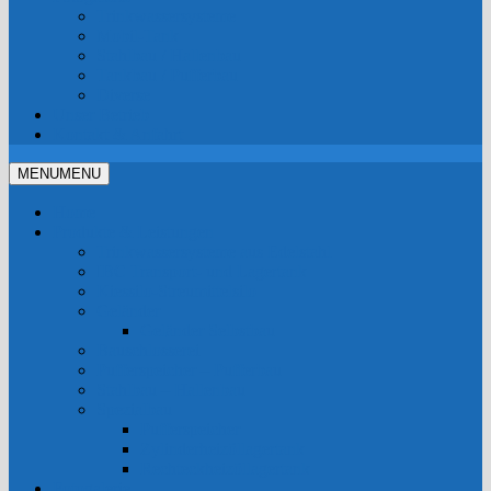
Trinkwassersysteme
Mobil-Tank
Stahlbau / Hallenbau
Tankbau / Pufferbau
Diverse
Unser Betrieb
Kontakt & Anfahrt
MENU
MENU
Home
Produkte & Leistungen
Trinkwassersysteme aus Edelstahl
IBC Transport- und Lagertank
Kiessilo-Streumittelsilo
Geländer
Geländer Selbstbau
Bauschlosserei
Pufferspeicher – Pufferbau
Stahlbau – Hallenbau
Spezialbau
Pufferspeicher
Zylinderheizöllagertank
Rechteckheizöllagertank
Fotogalerie