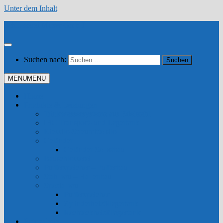
Unter dem Inhalt
Schlosserei Moser GmbH
Suchen nach:
MENU
MENU
Home
Produkte & Leistungen
Trinkwassersysteme aus Edelstahl
IBC Transport- und Lagertank
Kiessilo-Streumittelsilo
Geländer
Geländer Selbstbau
Bauschlosserei
Pufferspeicher – Pufferbau
Stahlbau – Hallenbau
Spezialbau
Pufferspeicher
Zylinderheizöllagertank
Rechteckheizöllagertank
Fotogalerie