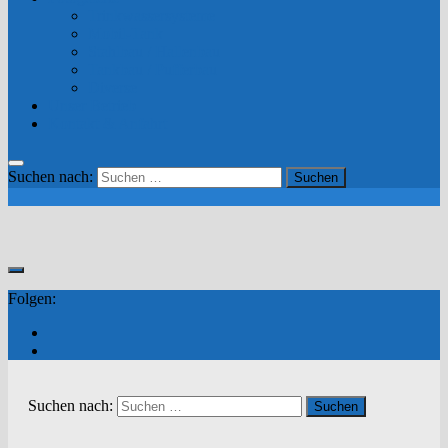
Trinkwassersysteme
Mobil-Tank
Stahlbau / Hallenbau
Tankbau / Pufferbau
Diverse
Unser Betrieb
Kontakt & Anfahrt
Suchen nach:
Folgen:
Suchen nach: