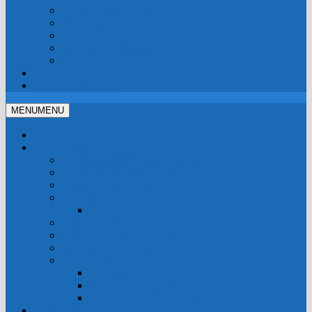
Trinkwassersysteme
Mobil-Tank
Stahlbau / Hallenbau
Tankbau / Pufferbau
Diverse
Unser Betrieb
Kontakt & Anfahrt
MENU
MENU
Home
Produkte & Leistungen
Trinkwassersysteme aus Edelstahl
IBC Transport- und Lagertank
Kiessilo-Streumittelsilo
Geländer
Geländer Selbstbau
Bauschlosserei
Pufferspeicher – Pufferbau
Stahlbau – Hallenbau
Spezialbau
Pufferspeicher
Zylinderheizöllagertank
Rechteckheizöllagertank
Fotogalerie