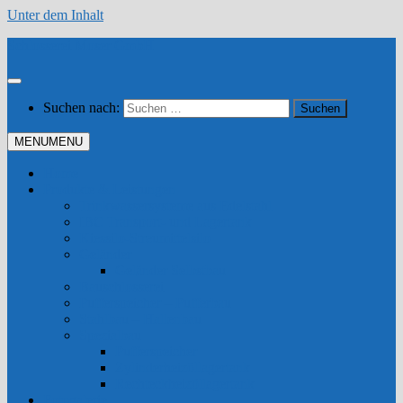
Unter dem Inhalt
Schlosserei Moser GmbH
Suchen nach:
MENU
MENU
Home
Produkte & Leistungen
Trinkwassersysteme aus Edelstahl
IBC Transport- und Lagertank
Kiessilo-Streumittelsilo
Geländer
Geländer Selbstbau
Bauschlosserei
Pufferspeicher – Pufferbau
Stahlbau – Hallenbau
Spezialbau
Pufferspeicher
Zylinderheizöllagertank
Rechteckheizöllagertank
Fotogalerie