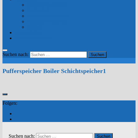
Trinkwassersysteme
Mobil-Tank
Stahlbau / Hallenbau
Tankbau / Pufferbau
Diverse
Unser Betrieb
Kontakt & Anfahrt
Suchen nach:
Pufferspeicher Boiler Schichtspeicher1
Folgen:
Suchen nach: