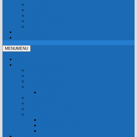
Trinkwassersysteme
Mobil-Tank
Stahlbau / Hallenbau
Tankbau / Pufferbau
Diverse
Unser Betrieb
Kontakt & Anfahrt
MENU
MENU
Home
Produkte & Leistungen
Trinkwassersysteme aus Edelstahl
IBC Transport- und Lagertank
Kiessilo-Streumittelsilo
Geländer
Geländer Selbstbau
Bauschlosserei
Pufferspeicher – Pufferbau
Stahlbau – Hallenbau
Spezialbau
Pufferspeicher
Zylinderheizöllagertank
Rechteckheizöllagertank
Fotogalerie