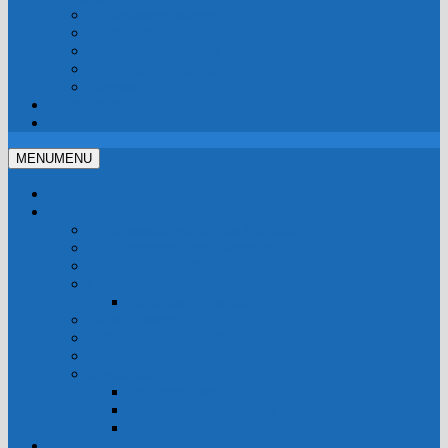
Trinkwassersysteme
Mobil-Tank
Stahlbau / Hallenbau
Tankbau / Pufferbau
Diverse
Unser Betrieb
Kontakt & Anfahrt
MENU
MENU
Home
Produkte & Leistungen
Trinkwassersysteme aus Edelstahl
IBC Transport- und Lagertank
Kiessilo-Streumittelsilo
Geländer
Geländer Selbstbau
Bauschlosserei
Pufferspeicher – Pufferbau
Stahlbau – Hallenbau
Spezialbau
Pufferspeicher
Zylinderheizöllagertank
Rechteckheizöllagertank
Fotogalerie