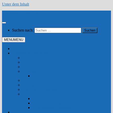
Unter dem Inhalt
Schlosserei Moser GmbH
Suchen nach:
MENU
MENU
Home
Produkte & Leistungen
Trinkwassersysteme aus Edelstahl
IBC Transport- und Lagertank
Kiessilo-Streumittelsilo
Geländer
Geländer Selbstbau
Bauschlosserei
Pufferspeicher – Pufferbau
Stahlbau – Hallenbau
Spezialbau
Pufferspeicher
Zylinderheizöllagertank
Rechteckheizöllagertank
Fotogalerie