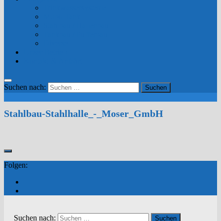
Trinkwassersysteme
Mobil-Tank
Stahlbau / Hallenbau
Tankbau / Pufferbau
Diverse
Unser Betrieb
Kontakt & Anfahrt
Suchen nach:
Stahlbau-Stahlhalle_-_Moser_GmbH
Folgen:
Suchen nach: