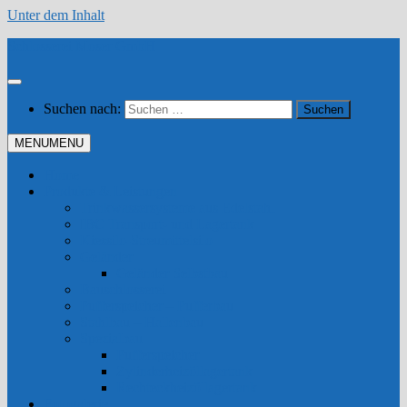
Unter dem Inhalt
Schlosserei Moser GmbH
Suchen nach:
MENU
MENU
Home
Produkte & Leistungen
Trinkwassersysteme aus Edelstahl
IBC Transport- und Lagertank
Kiessilo-Streumittelsilo
Geländer
Geländer Selbstbau
Bauschlosserei
Pufferspeicher – Pufferbau
Stahlbau – Hallenbau
Spezialbau
Pufferspeicher
Zylinderheizöllagertank
Rechteckheizöllagertank
Fotogalerie