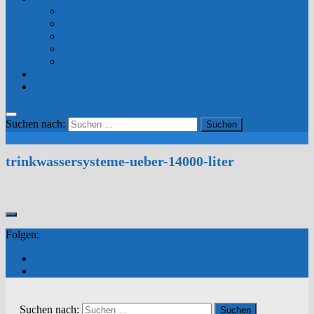
Trinkwassersysteme
Mobil-Tank
Stahlbau / Hallenbau
Tankbau / Pufferbau
Diverse
Unser Betrieb
Kontakt & Anfahrt
Suchen nach:
trinkwassersysteme-ueber-14000-liter
Folgen:
Suchen nach: