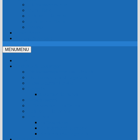
Trinkwassersysteme
Mobil-Tank
Stahlbau / Hallenbau
Tankbau / Pufferbau
Diverse
Unser Betrieb
Kontakt & Anfahrt
MENU
MENU
Home
Produkte & Leistungen
Trinkwassersysteme aus Edelstahl
IBC Transport- und Lagertank
Kiessilo-Streumittelsilo
Geländer
Geländer Selbstbau
Bauschlosserei
Pufferspeicher – Pufferbau
Stahlbau – Hallenbau
Spezialbau
Pufferspeicher
Zylinderheizöllagertank
Rechteckheizöllagertank
Fotogalerie